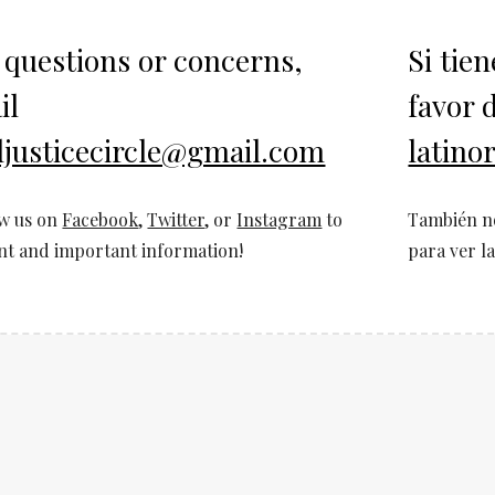
e questions or concerns,
Si tie
il
favor 
aljusticecircle@gmail.com
latino
ow us on
Facebook
,
Twitter
, or
Instagram
to
También
n
nt and important information!
para ver l