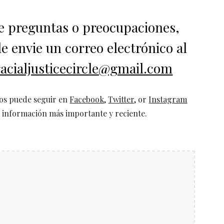
ne preguntas o preocupacio
n
es
,
de envie un correo electr
ó
nico al
racialjusticecircle@gmail.com
os puede seguir en
Facebook
,
Twitter
, or
Instagram
a informaci
ó
n más importante y reciente.