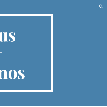
ion
 us
__
nos