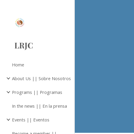
Sk
LRJC
Home
About Us || Sobre Nosotros
Programs || Programas
In the news || En la prensa
Events || Eventos
Become a member ||