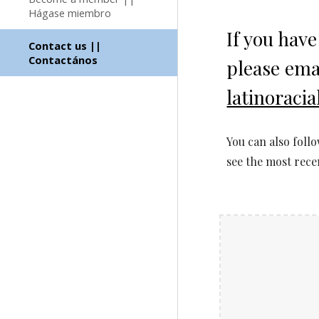
Hágase miembro
If you hav
Contact us ||
Contactános
please ema
latinoraci
You can also foll
see the most rece